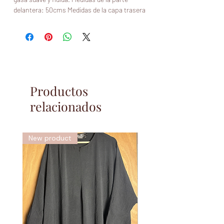
delantera: 50cms Medidas de la capa trasera 
corta: 100cms Medidas de la capa trasera 
más larga: 140cms Este niqab consta de una 
cuerda para la nariz y un espacio para los 
ojos que no se pellizca para que tus ojos no 
se irriten como sucede con los niqabs 
regulares.
Productos
relacionados
New product
New