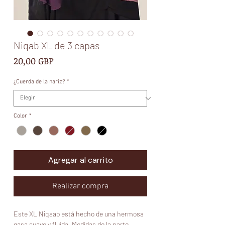
Niqab XL de 3 capas
Precio
20,00 GBP
¿Cuerda de la nariz?
*
Color
*
Agregar al carrito
Realizar compra
Este XL Niqaab está hecho de una hermosa 
gasa suave y fluida. Medidas de la parte 