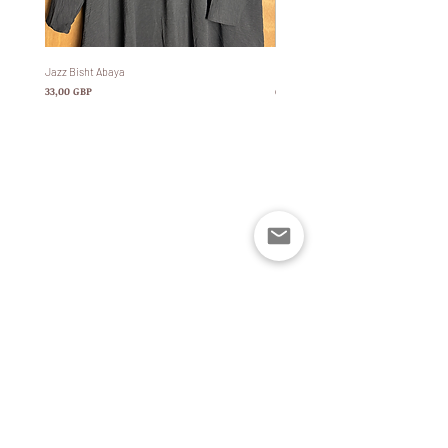
Jazz Bisht Abaya
Bisht Abaya Hoodie Dress
Precio
Precio
33,00 GBP
60,00 GBP
Policies