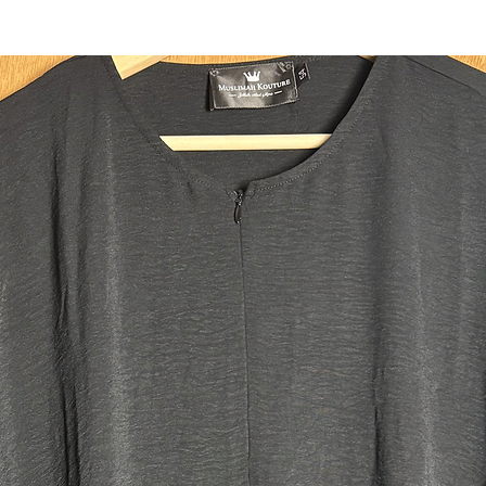
কিন্তু
পদ্ধতি
আরেকজন
বাচ্চার
উপর পরী
উপরেরটি
দেখাতে 
স্কার্ট
জিলবাব
পরিমাপ:
উপরের দ
স্কার্টে
মাথার খ
.