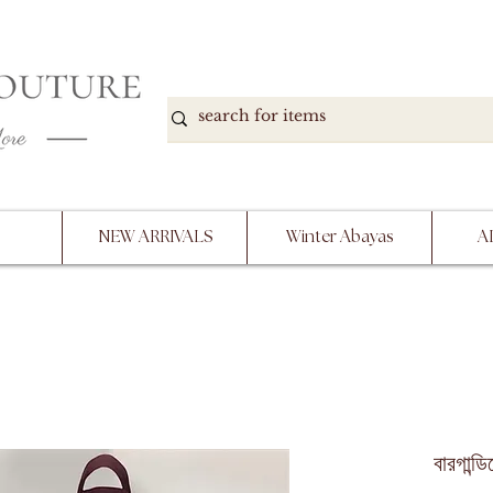
DOWN, NO RETURNS, PLEASE READ PRODUCT D
PURCHASE
NEW ARRIVALS
Winter Abayas
A
বারগান্ড