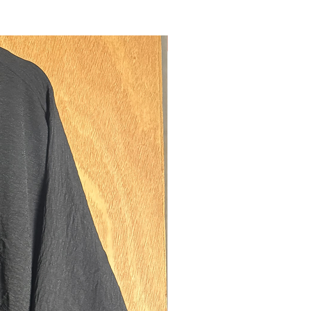
 এটি এখনও করতে সক্ষম এবং ভিন্ন দেখায় না। এই
টি একটি ক্ষুদে 5ft0 বোন এবং 5ft2 প্লাস আকারের
ের উপর পরীক্ষা করা হয়েছিল।
নতুন
া এই জিলবাবগুলিও পরতে পারে (9 বছর বয়সী ব্যক্তির
ক্ষা করা হয়েছে) তবে দয়া করে মনে রাখবেন
 আপনার সাধারণ দুই পিস জিলবাবের চেয়ে দীর্ঘ
পারে, একটি অল্প বয়স্ক মেয়ের ক্ষেত্রে এটি একটি
 ছাড়া বাড়তি কভারেজের জন্য প্রায় এক টুকরো
ের মতো। সামান্য খাটো
ৈর্ঘ্য: 122 সেমি (ঘাড় থেকে নীচে)
র দৈর্ঘ্য: 100 সেমি.
োলার অংশটি প্রায় 31.5 সেমি (ব্যাস)।