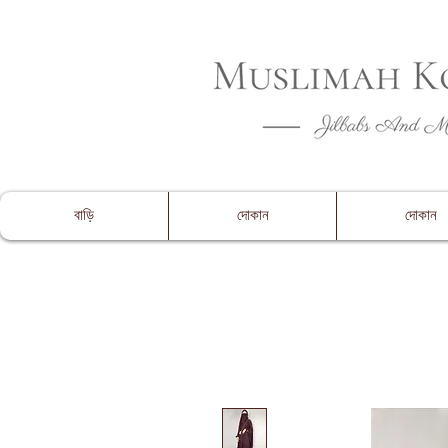
CLOSING 
বাড়ি
দোকান
দোকান