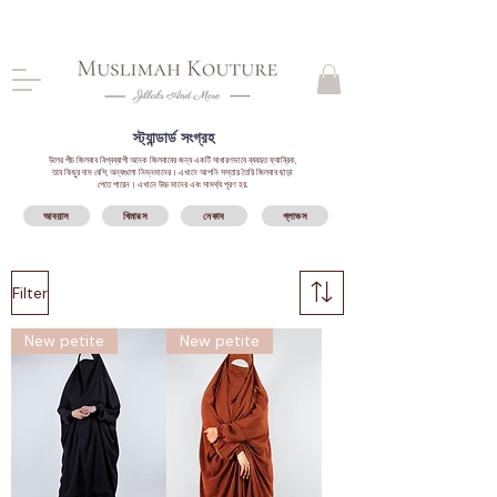
CLOSING DOWN, NO RETURNS, PLEASE READ
PRODUCT DESCRIPTIONS BEFORE PURCHASE
স্ট্যান্ডার্ড সংগ্রহ
উলের পীচ জিলবাব বিশ্বব্যাপী অনেক জিলবাবের জন্য একটি সাধারণভাবে ব্যবহৃত ফ্যাব্রিক,
তবে কিছুর দাম বেশি, অন্যগুলো নিম্নমানের। এখানে আপনি সস্তায় তৈরি জিলবাব ছাড়া
পেতে পারেন। এখানে উচ্চ মানের এবং সামর্থ্য পূরণ হয়.
আবয়াস
খিমারস
নেকাব
গ্লাভস
Filter
New petite
New petite