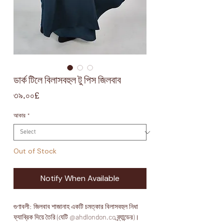
ডার্ক টিলে বিলাসবহুল টু পিস জিলবাব
Price
৩৯.০০£
আকার
*
Out of Stock
Notify When Available
গুণাবলী: জিলবাব শাজানাহ একটি চমত্কার বিলাসবহুল নিধা 
ফ্যাব্রিক দিয়ে তৈরি (যেটি @ahdlondon.co ব্র্যান্ডের)। 