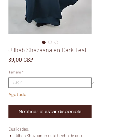
Jilbab Shazaana en Dark Teal
Precio
39,00 GBP
Tamaño
*
Agotado
Notificar al estar disponible
Cualidades:
Jilbab Shazaanah está hecho de una