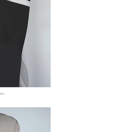
ides
 View