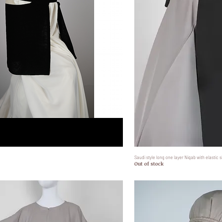
Quick View
Saudi style long one layer Niqab with elastic s
Quick
Out of stock