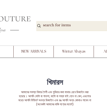
DOWN, NO RETURNS, PLEASE READ PRODUCT D
PURCHASE
NEW ARRIVALS
Winter Abayas
A
খিমারস
আমাদের সমস্ত খিমার শৈলী এবং সুবিধার কথা মাথায় রেখে ডিজাইন করা
হয়েছে। আপনি মোটা বা পাতলা, খাটো বা লম্বা যাই হোন না কেন, এগুলোর
মধ্যে আপনি নিশ্চিত! অনন্য ডিজাইন এবং রঙ আপনি অন্য কোথাও পাবেন না
(অনেকটা আমাদের বাকি পণ্যের মতো!)