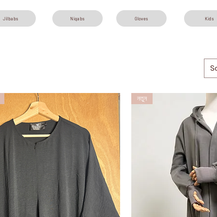
Jilbabs
Niqabs
Gloves
Kids
S
নতুন