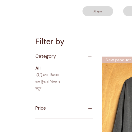
Abayas
Filter by
Category
New product
All
দুই টুকরো জিলবাব
এক টুকরো জিলবাব
নতুন
Price
৪£
৭০£