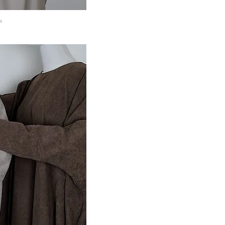
s
 View