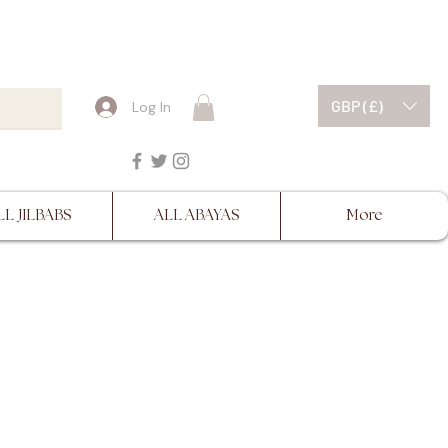
ESCRIPTIONS BEFORE
GBP (£)
Log In
LL JILBABS
ALL ABAYAS
More