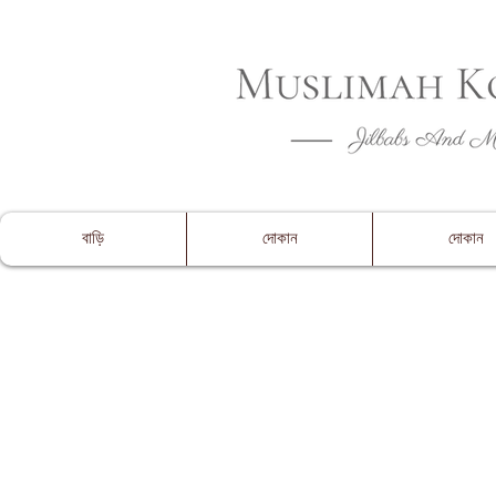
CLOSING 
বাড়ি
দোকান
দোকান