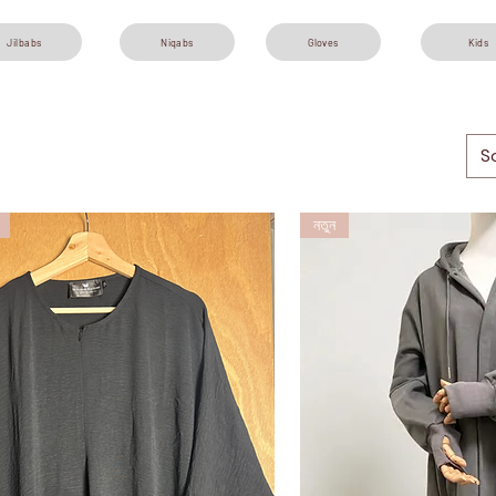
Jilbabs
Niqabs
Gloves
Kids
S
নতুন