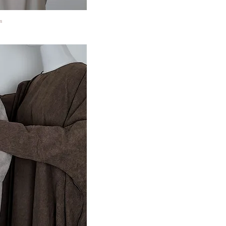
s
 View