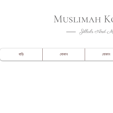
CLOSING 
বাড়ি
দোকান
দোকান