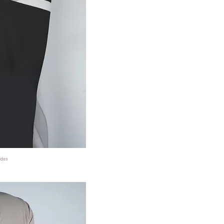
ides
 View