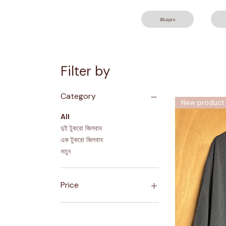
Abayas
Filter by
Category
New product
All
দুই টুকরো জিলবাব
এক টুকরো জিলবাব
নতুন
Price
৪£
৭০£