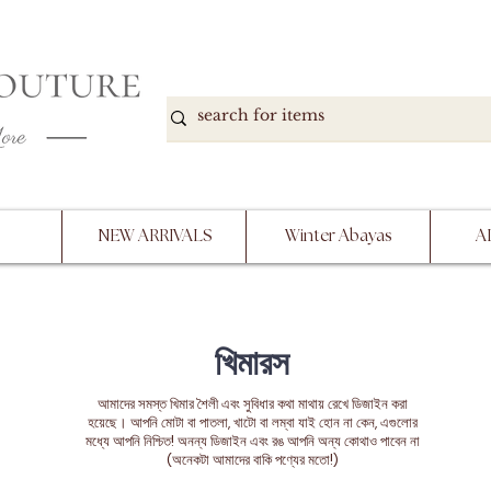
DOWN, NO RETURNS, PLEASE READ PRODUCT D
PURCHASE
NEW ARRIVALS
Winter Abayas
A
খিমারস
আমাদের সমস্ত খিমার শৈলী এবং সুবিধার কথা মাথায় রেখে ডিজাইন করা
হয়েছে। আপনি মোটা বা পাতলা, খাটো বা লম্বা যাই হোন না কেন, এগুলোর
মধ্যে আপনি নিশ্চিত! অনন্য ডিজাইন এবং রঙ আপনি অন্য কোথাও পাবেন না
(অনেকটা আমাদের বাকি পণ্যের মতো!)