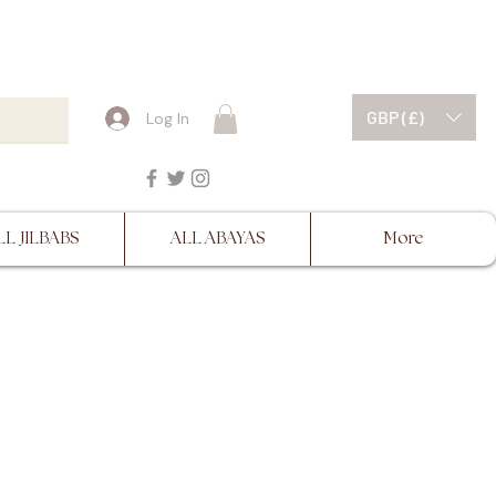
ESCRIPTIONS BEFORE
GBP (£)
Log In
LL JILBABS
ALL ABAYAS
More