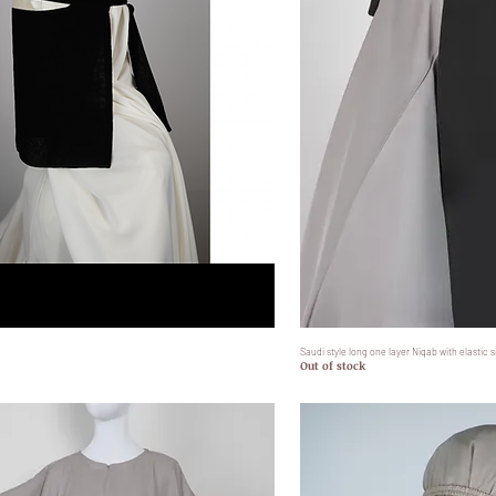
Quick View
Saudi style long one layer Niqab with elastic s
Quick
Out of stock