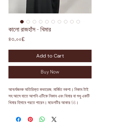
কালো রাজহাঁস - খিমার
Price
৪৩.০০£
Add to Cart
Buy Now
আশ্চর্যজনক অতিরিক্ত কভারেজ, মার্জিত নকশা। নিকাব টাই 
সহ আসে যাতে আপনি এটিকে নিকাব এবং খিমার বা শুধু একটি 
খিমার হিসাবে পরতে পারেন। মডেলটির আকার 56।