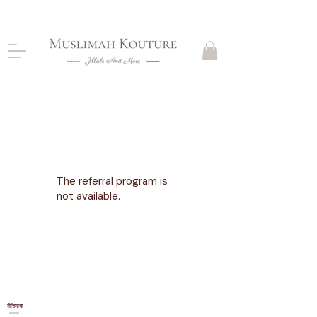
CLOSING DOWN, NO RETURNS, PLEASE READ
PRODUCT DESCRIPTIONS BEFORE PURCHASE
The referral program is
not available.
নীতিমালা