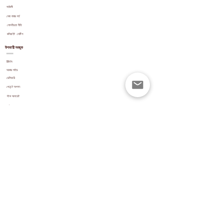
শর্তাবলী
সেবা পাবার শর্ত
গোপনীয়তা নীতি
কপিরাইট
নোটিশ
উপকারী সংজুক
রিটার্নস
আকার গাইড
ডেলিভারি
পেমেন্ট অপশন
স্টক আপডেট
পর্যালোচনা
ওয়েবসাইট নেভিগেশন
ফোরাম
ব্লগ
যোগাযোগ করুন
FAQ এর
পাইকারি
©
2018-2021
by Muslimah Kouture