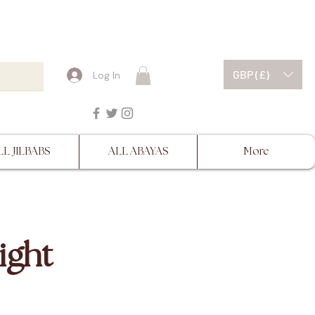
ESCRIPTIONS BEFORE
GBP (£)
Log In
LL JILBABS
ALL ABAYAS
More
ight