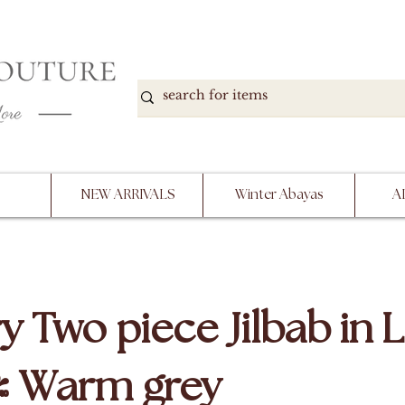
DOWN, NO RETURNS, PLEASE READ PRODUCT D
PURCHASE
NEW ARRIVALS
Winter Abayas
A
y Two piece Jilbab in L
/ Warm grey