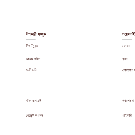
উপকারী সংজুক
ওয়েবসাই
FAQ এর
ফোরাম
আকার গাইড
ব্লগ
ডেলিভারি
যোগাযোগ 
স্টক আপডেট
পর্যালোচনা
পেমেন্ট অপশন
পাইকারি