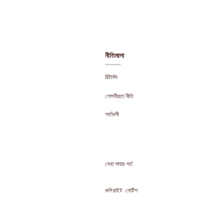
নীতিমালা
রিটার্নস
গোপনীয়তা নীতি
শর্তাবলী
সেবা পাবার শর্ত
কপিরাইট
নোটিশ