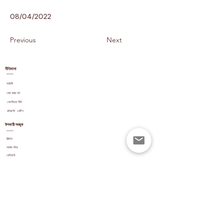
08/04/2022
Previous
Next
নীতিমালা
শর্তাবলী
সেবা পাবার শর্ত
গোপনীয়তা নীতি
কপিরাইট
নোটিশ
উপকারী সংজুক
রিটার্নস
আকার গাইড
ডেলিভারি
পেমেন্ট অপশন
স্টক আপডেট
পর্যালোচনা
ওয়েবসাইট নেভিগেশন