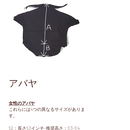
アバヤ
女性のアバヤ
これらには4つの異なるサイズがありま
す。
52：長さ53インチ-推奨高さ：5'3-5'4