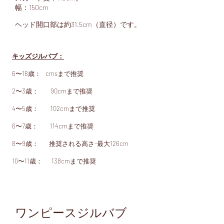
幅：150cm
ヘッド開口部は約31.5cm（直径）です。
キッズジルバブ：
6〜18歳：
cmsまで推奨
2〜3歳：
90cmまで推奨
4〜5歳：
102cmまで推奨
6〜7歳：
114cmまで推奨
8〜9歳：
推奨される高さ-最大126cm
10〜11歳：
138cmまで推奨
ワンピースジルバブ