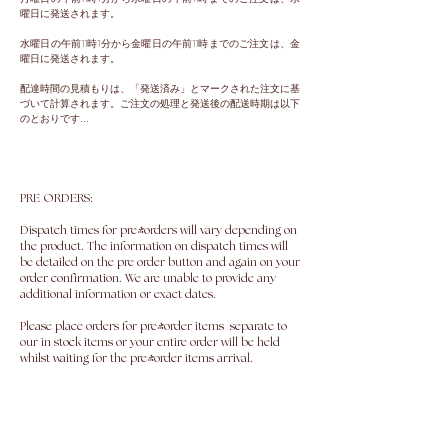
曜日に発送されます。
水曜日の午前11時1分から金曜日の午前11時までのご注文は、金
曜日に発送されます。
配達時間の見積もりは、「発送済み」とマークされた注文に基
づいて計算されます。ご注文の処理と発送後の配送時期は以下
のとおりです...
PRE ORDERS:
Dispatch times for pre-orders will vary depending on
the product. The information on dispatch times will
be detailed on the pre order button and again on your
order confirmation. We are unable to provide any
additional information or exact dates.
Please place orders for pre-order items separate to
our in stock items or your entire order will be held
whilst waiting for the pre-order items arrival.