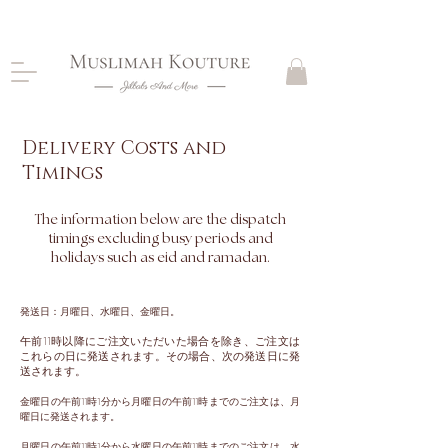
CLOSING DOWN, NO RETURNS, PLEASE READ
PRODUCT DESCRIPTIONS BEFORE PURCHASE
Delivery Costs and
Timings
The information below are the dispatch
timings excluding busy periods and
holidays such as eid and ramadan.
発送日：月曜日、水曜日、金曜日。
午前11時以降にご注文いただいた場合を除き、ご注文は
これらの日に発送されます。その場合、次の発送日に発
送されます。
金曜日の午前11時1分から月曜日の午前11時までのご注文は、月
曜日に発送されます。
月曜日の午前11時1分から水曜日の午前11時までのご注文は、水