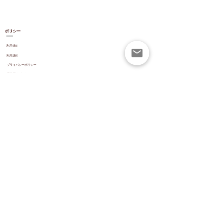
ポリシー
利用規約
利用規約
プライバシーポリシー
著作権
知らせ
便利なリンク
戻り値
サイズガイド
配達
支払いオプション
株式の更新
レビュー
ウェブサイトのナビゲーション
フォーラム
ブログ
お問い合わせ